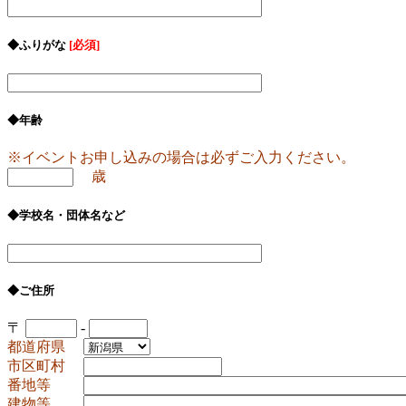
◆ふりがな
[必須]
◆年齢
※イベントお申し込みの場合は必ずご入力ください。
歳
◆学校名・団体名など
◆ご住所
〒
-
都道府県
市区町村
番地等
建物等